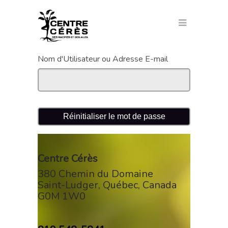
Nom d'Utilisateur ou Adresse E-mail
Centre Cérès
380 Chemin du Domaine
Saint-Ludger
,
Québec
,
Canada
G0M 1W0