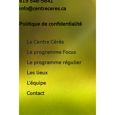
819 548-5841
info@centreceres.ca
Politique de confidentialité
Le Centre Cérès
Le programme Focus
Le programme régulier
Les lieux
L’équipe
Contact