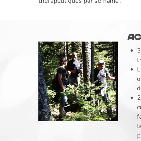
thérapeutiques par semaine :
AC
3
t
L
o
d
2
c
f
l
p