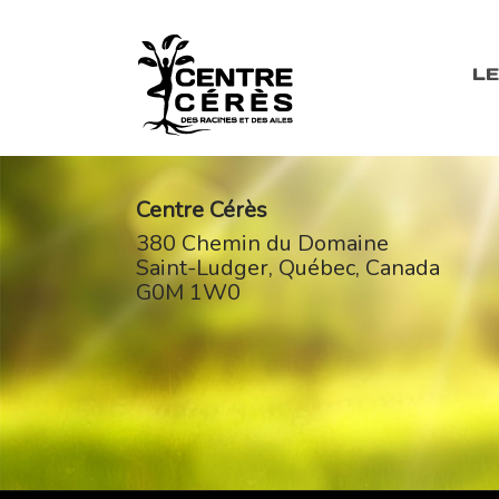
LE
Centre Cérès
380 Chemin du Domaine
Saint-Ludger
,
Québec
,
Canada
G0M 1W0