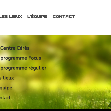
LES LIEUX
L’ÉQUIPE
CONTACT
 Centre Cérès
 programme Focus
 programme régulier
s lieux
équipe
ntact