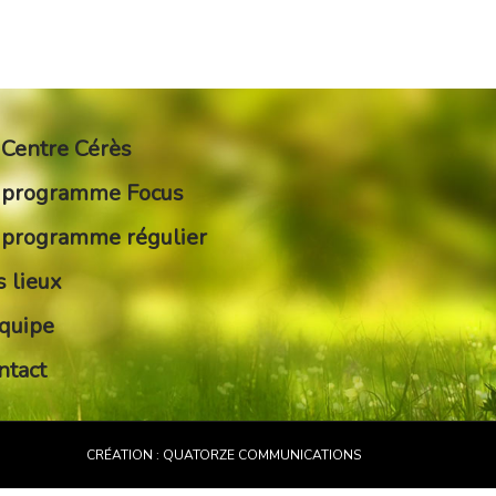
 Centre Cérès
 programme Focus
 programme régulier
s lieux
équipe
ntact
CRÉATION :
QUATORZE COMMUNICATIONS