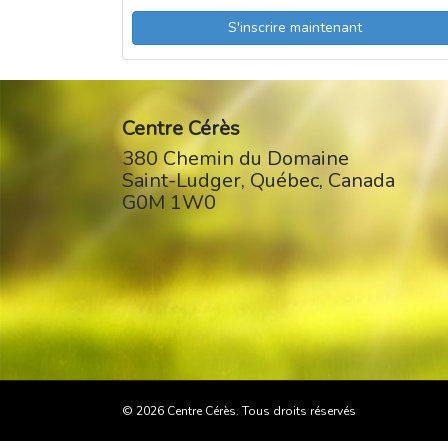
S'inscrire maintenant
Centre Cérès
380 Chemin du Domaine
Saint-Ludger
,
Québec
,
Canada
G0M 1W0
© 2026 Centre Cérès. Tous droits réservés